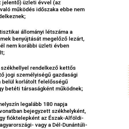
 jelentő) üzleti évvel (az
 való működés időszaka ebbe nem
delkeznek;
tisztikai állományi létszáma a
lmek benyújtását megelőző lezárt,
nél nem korábbi üzleti évben
t;
székhellyel rendelkező kettős
tő jogi személyiségű gazdasági
 belül korlátolt felelősségű
gy betéti társaságként működnek;
helyszín legalább 180 napja
vonatban bejegyzett székhelyként,
gy fióktelepként az Észak-Alföldi-
gyarországi- vagy a Dél-Dunántúli-