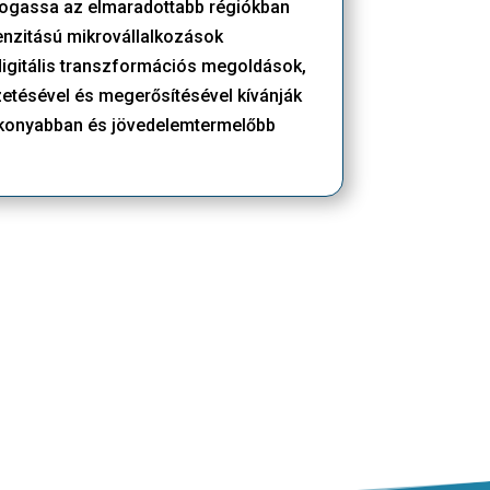
ámogassa az elmaradottabb régiókban
enzitású mikrovállalkozások
igitális transzformációs megoldások,
ezetésével és megerősítésével kívánják
tékonyabban és jövedelemtermelőbb