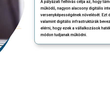
A pályázati felhívás célja az, hogy t
működő, nagyon alacsony digitális int
versenyképességének növelését. Ezt d
valamint digitális infrastruktúrák bev
elérni, hogy ezek a vállalkozások ha
módon tudjanak működni​.