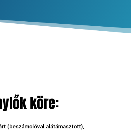
ylők köre:
árt (beszámolóval alátámasztott),