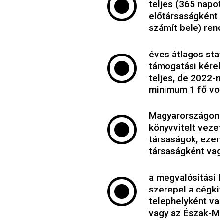
\
teljes (365 napot
előtársaságként
számít bele) ren
\
éves átlagos sta
támogatási kére
teljes, de 2022-
minimum 1 fő vol
\
Magyarországon 
könyvvitelt veze
társaságok, ezen
társaságként va
\
a megvalósítási 
szerepel a cégki
telephelyként va
vagy az Észak-Ma