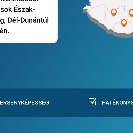
ások Észak-
g, Dél-Dunántúl
tén.
Z
ERSENYKÉPESSÉG
HATÉKONY