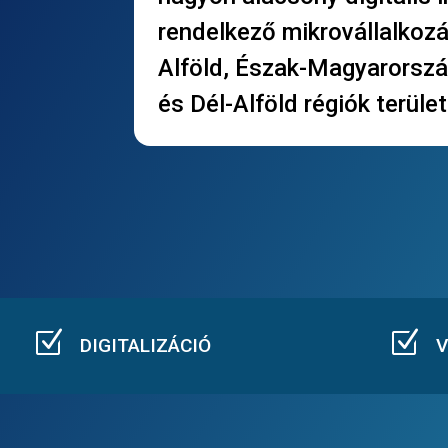
rendelkező mikrovállalkoz
Alföld, Észak-Magyarorszá
és Dél-Alföld régiók terüle
Z
Z
DIGITALIZÁCIÓ
V