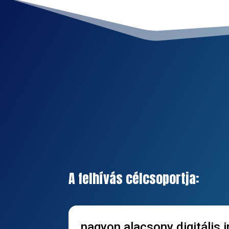
A felhívás célcsoportja:
nagyon alacsony digitális i