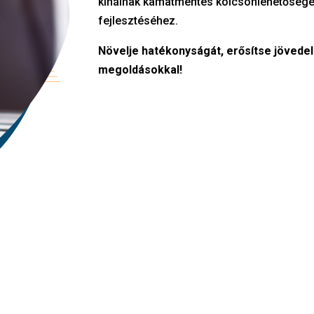
kínálnak kamatmentes kölcsönlehetőségeke
fejlesztéséhez.
Növelje hatékonyságát, erősítse jöved
megoldásokkal!