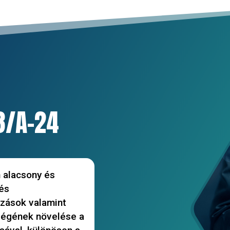
3/A-24
n alacsony és
 és
ozások valamint
ségének növelése a