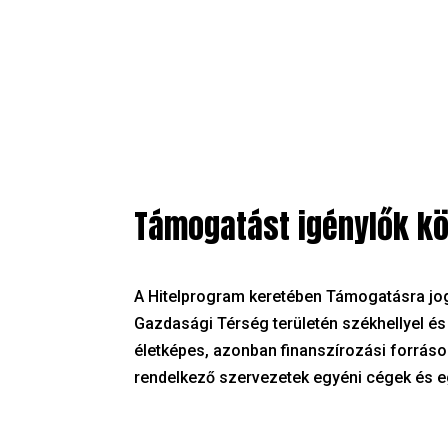
Támogatást igénylők kö
A Hitelprogram keretében Támogatásra jogo
Gazdasági Térség területén székhellyel é
életképes, azonban finanszírozási forrá
rendelkező szervezetek egyéni cégek és eg