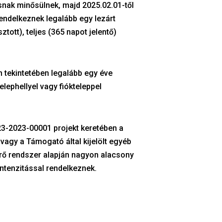
ásnak minősülnek
, majd 2025.02.01-től
rendelkeznek legalább egy lezárt
tott), teljes (365 napot
jelentő)
n tekintetében legalább egy éve
elephellyel vagy fiókteleppel
-2023-00001 projekt keretében a
t vagy a Támogató által kijelölt egyéb
mérő rendszer alapján nagyon alacsony
intenzitással rendelkeznek.