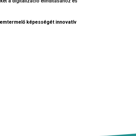
t a digitalizáció elindításához és
elemtermelő képességét innovatív