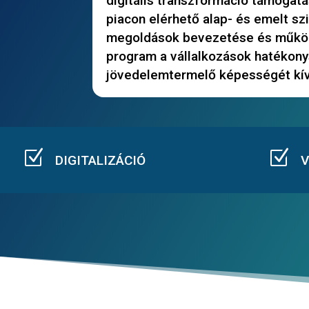
digitális transzformáció támogatá
piacon elérhető alap- és emelt szi
megoldások bevezetése és működ
program a vállalkozások hatékony
jövedelemtermelő képességét kívá
Z
Z
DIGITALIZÁCIÓ
V