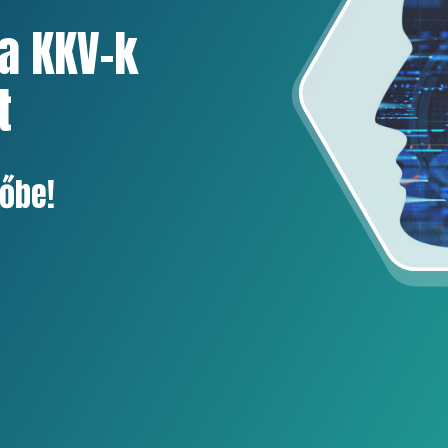
a KKV-k
t
vőbe!