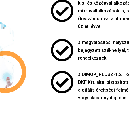

kis- és középvállalkoz
mikrovállalkozások
is, 
(beszámolóval alátámasz
üzleti évvel

a megvalósítási helyszí
bejegyzett székhellyel, t
rendelkeznek,

a DIMOP_PLUSZ-1.2.1-23
DKF Kft. által biztosítot
digitális érettségi fel
vagy alacsony digitális 