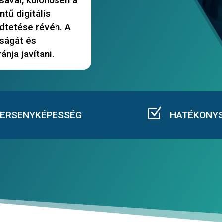
sával, különösen a
ntű digitális
tetése révén. A
ságát és
nja javítani.
Z
ERSENYKÉPESSÉG
HATÉKONY