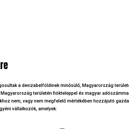
re
sultak a devizabelföldinek minősülő, Magyarország területén
s Magyarország területén fiókteleppel és magyar adószámmal
sokhoz nem, vagy nem megfelelő mértékében hozzájutó gazda
yéni vállalkozók, amelyek: