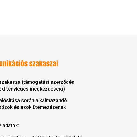
unikációs szakaszai
i szakasza (támogatási szerződés
ekt tényleges megkezdéséig)
valósítása során alkalmazandó
közök és azok ütemezésének
ladatok: