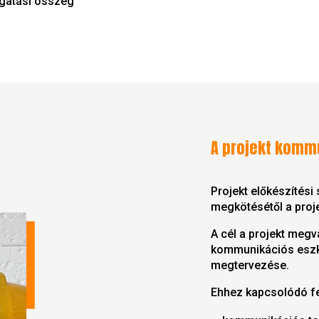
ogatási összeg
A projekt komm
Projekt előkészítés
megkötésétől a proj
A cél a projekt meg
kommunikációs esz
megtervezése.
Ehhez kapcsolódó fe