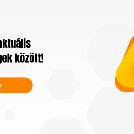
aktuális
gek között!
k