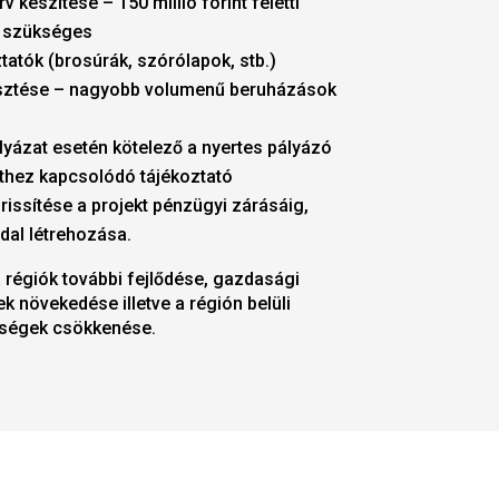
 készítése – 150 millió forint feletti
 szükséges
tatók (brosúrák, szórólapok, stb.)
esztése – nagyobb volumenű beruházások
lyázat esetén kötelező a nyertes pályázó
kthez kapcsolódó tájékoztató
rissítése a projekt pénzügyi zárásáig,
ldal létrehozása.
a régiók további fejlődése, gazdasági
 növekedése illetve a régión belüli
nbségek csökkenése.