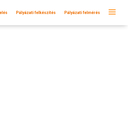
a
elés
Pályázati felkészítés
Pályázati felmérés