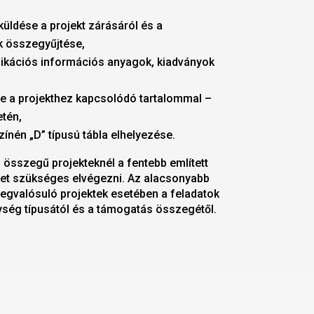
üldése a projekt zárásáról és a
k összegyűjtése,
ációs információs anyagok, kiadványok
se a projekthez kapcsolódó tartalommal –
etén,
ínén „D” típusú tábla elhelyezése.
összegű projekteknél a fentebb említett
et szükséges elvégezni. Az alacsonyabb
egvalósuló projektek esetében a feladatok
ység típusától és a támogatás összegétől.