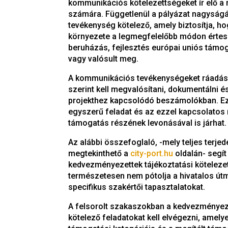
kommunikációs kötelezettségeket ír elő a 
számára. Függetlenül a pályázat nagyságá
tevékenység kötelező, amely biztosítja, h
környezete a legmegfelelőbb módon értesü
beruházás, fejlesztés európai uniós támog
vagy valósult meg.
A kommunikációs tevékenységeket ráadásu
szerint kell megvalósítani, dokumentálni é
projekthez kapcsolódó beszámolókban. E
egyszerű feladat és az ezzel kapcsolatos
támogatás részének levonásával is járhat.
Az alábbi összefoglaló, -mely teljes terje
megtekinthető a
city-port.hu
oldalán- segít
kedvezményezettek tájékoztatási kötelezet
természetesen nem pótolja a hivatalos útm
specifikus szakértői tapasztalatokat.
A felsorolt szakaszokban a kedvezményez
kötelező feladatokat kell elvégezni, amelyet