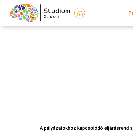

P
A pályázatokhoz kapcsolódó eljárásrend 