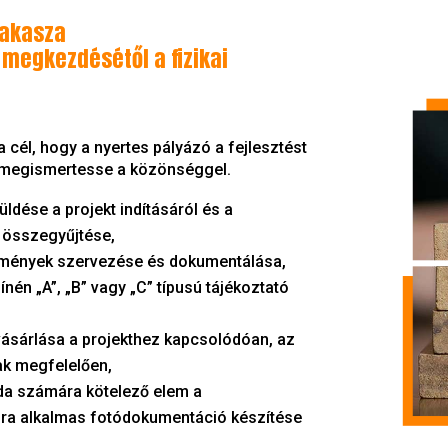
zakasza
i megkezdésétől a fizikai
cél, hogy a nyertes pályázó a fejlesztést
 megismertesse a közönséggel.
ldése a projekt indításáról és a
 összegyűjtése,
emények szervezése és dokumentálása,
nén „A”, „B” vagy „C” típusú tájékoztató
ásárlása a projekthez kapcsolódóan, az
ak megfelelően,
da számára kötelező elem a
ra alkalmas fotódokumentáció készítése