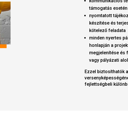
kommunikációs terv
támogatás esetén
nyomtatott tájékoz
készítése és terj
kötelező feladata
minden nyertes pá
honlapján a proje
megjelenítése és f
vagy pályázati alo
Ezzel biztosíthatók 
versenyképességének
fejlettségbeli külö