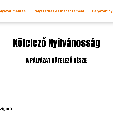
ályázat mentés
Pályázatírás és menedzsment
Pályázatfigy
Kötelező Nyilvánosság
A PÁLYÁZAT KÖTELEZŐ RÉSZE
szigorú