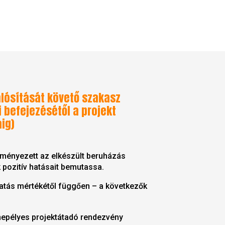
lósítását követő szakasz
ai befejezésétől a projekt
ig)
zményezett az elkészült beruházás
 pozitív hatásait bemutassa.
atás mértékétől függően – a következők
nepélyes projektátadó rendezvény