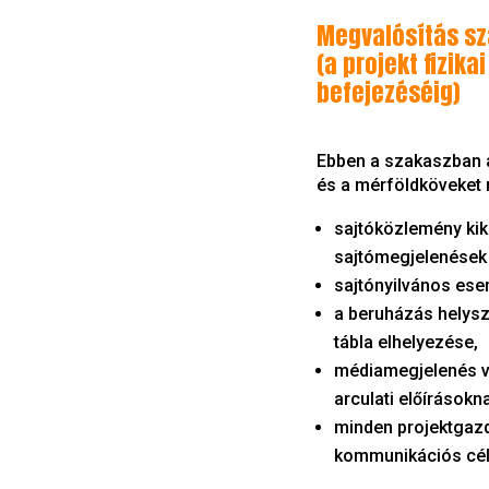
Megvalósítás s
(a projekt fizika
befejezéséig)
Ebben a szakaszban a 
és a mérföldköveket
sajtóközlemény kikü
sajtómegjelenések
sajtónyilvános es
a beruházás helyszí
tábla elhelyezése,
médiamegjelenés v
arculati előírásokn
minden projektgaz
kommunikációs cél