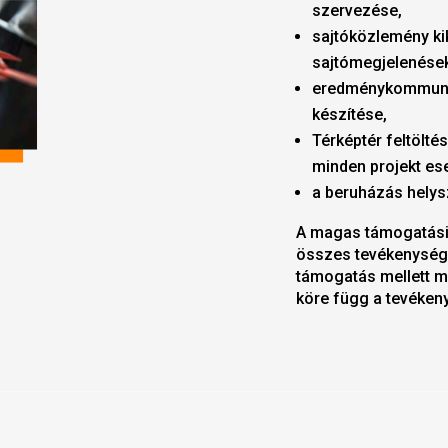
szervezése,
sajtóközlemény kik
sajtómegjelenése
eredménykommunik
készítése,
Térképtér feltölté
minden projekt es
a beruházás helysz
A magas támogatási 
összes tevékenység
támogatás mellett m
köre függ a tevéken