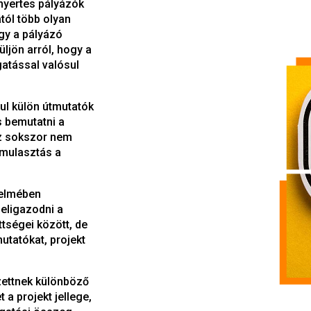
nyertes pályázók
tól több olyan
ogy a pályázó
ljön arról, hogy a
atással valósul
l külön útmutatók
s bemutatni a
z sokszor nem
 mulasztás a
delmében
 eligazodni a
tségei között, de
utatókat, projekt
ettnek különböző
 a projekt jellege,