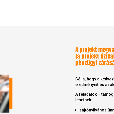
A projekt megva
(a projekt fizik
pénzügyi zárásá
Célja, hogy a kedve
eredményeit és azok
A feladatok – támog
lehetnek:
sajtónyilvános ün