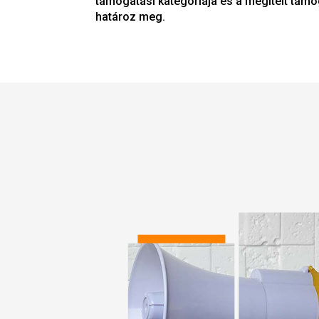
támogatási kategóriája és a megítélt tám
határoz meg.