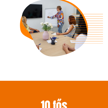
10
fős