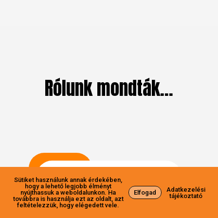
Rólunk mondták…
Sütiket használunk annak érdekében,
hogy a lehető legjobb élményt
Adatkezelési
★
★
★
★
★
nyújthassuk a weboldalunkon. Ha
Elfogad
tájékoztató
továbbra is használja ezt az oldalt, azt
feltételezzük, hogy elégedett vele.