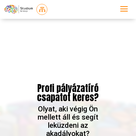
a

Profi pályázatíró
csapatot keres?
Olyat, aki végig Ön
mellett áll és segít
leküzdeni az
akadályokat?