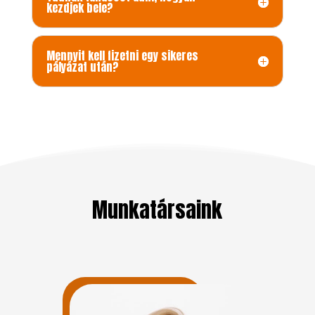
kezdjek bele?
Mennyit kell fizetni egy sikeres
pályázat után?
Munkatársaink