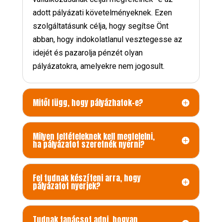
adott pályázati követelményeknek. Ezen
szolgáltatásunk célja, hogy segítse Önt
abban, hogy indokolatlanul vesztegesse az
idejét és pazarolja pénzét olyan
pályázatokra, amelyekre nem jogosult.
Mitől függ, hogy pályázhatok-e?
Milyen feltételeknek kell megfelelni,
ha pályázatot szeretnék nyerni?
Fel tudnak készíteni arra, hogy
pályázatot nyerjek?
Tudnak tanácsot adni, hogyan