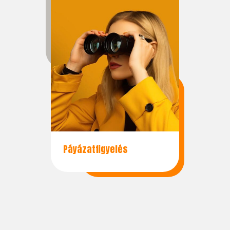
Páyázatfigyelés