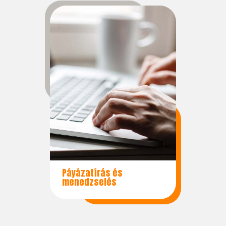
Páyázatírás és
menedzselés