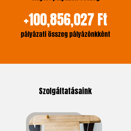
+
100,856,027
Ft
pályázati összeg pályázónkként
Szolgáltatásaink