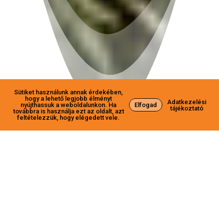
Sütiket használunk annak érdekében,
hogy a lehető legjobb élményt
Adatkezelési
nyújthassuk a weboldalunkon. Ha
Elfogad
tájékoztató
továbbra is használja ezt az oldalt, azt
feltételezzük, hogy elégedett vele.
A pályázat célja:
Magyarország egy kiváló agro-,öko-,
és erdészeti potenciállal rendelkező
ország. Kiemelten fontos, hogy a