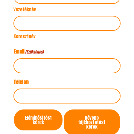
Vezetéknév
Keresztnév
Email
(Szükséges)
Telefon
Kapcsolatfelvétel
Előminősítést
Bővebb
célja
kérek
tájékoztatást
kérek