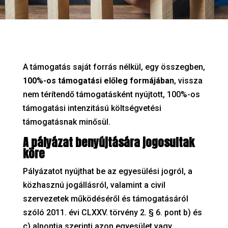
A támogatás saját forrás nélkül, egy összegben,
100%-os támogatási előleg formájában
, vissza
nem térítendő támogatásként nyújtott, 100%-os
támogatási intenzitású költségvetési
támogatásnak minősül.
A pályázat benyújtására jogosultak
köre
Pályázatot nyújthat be az egyesülési jogról, a
közhasznú jogállásról, valamint a civil
szervezetek működéséről és támogatásáról
szóló 2011. évi CLXXV. törvény 2. § 6. pont b) és
c) alpontja szerinti azon egyesület vagy