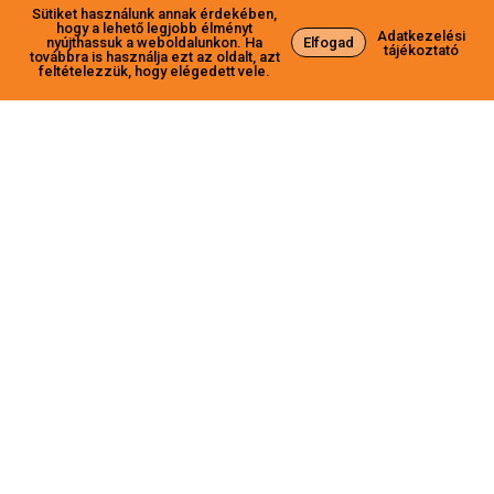
Sütiket használunk annak érdekében,
hogy a lehető legjobb élményt
Adatkezelési
nyújthassuk a weboldalunkon. Ha
Elfogad
tájékoztató
továbbra is használja ezt az oldalt, azt
feltételezzük, hogy elégedett vele.
Magyarország Kormányának Felhívása az
akvakultúra-ágazati vállalkozások, különösen a
kis- és középvállalkozások1 (a továbbiakban:
KKV) versenyképességének és
életképességének fokozása, valamint a
biztonság és a munkakörülmények javítása
céljából. A Kormány a Partnerségi
Megállapodásban célul tűzte ki a hazai
akvakultúra KKV-k versenyképességének
javítását, innovatív, hozzáadott érték növelő és
exportpotenciállal rendelkező fejlesztések