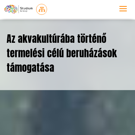
a

Az akvakultúrába történő
termelési célú beruházások
támogatása