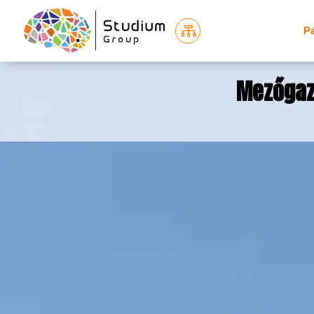

P
Mezőgaz