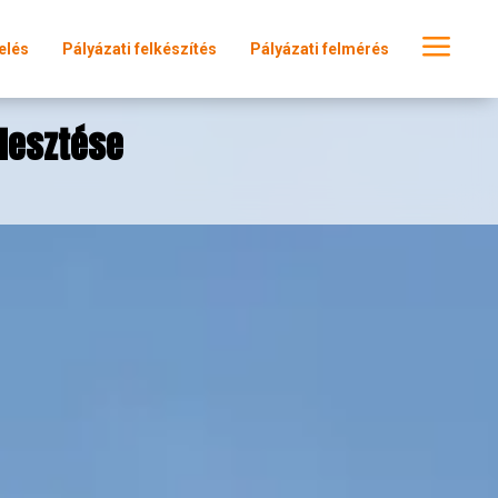
a
elés
Pályázati felkészítés
Pályázati felmérés
lesztése