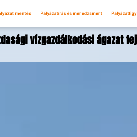
ályázat mentés
Pályázatírás és menedzsment
Pályázatfigy
dasági vízgazdálkodási ágazat fej