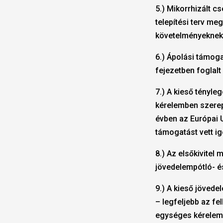
5.) Mikorrhizált c
telepítési terv meg
követelményeknek
6.) Ápolási támoga
fejezetben foglalt
7.) A kieső tényle
kérelemben szerep
évben az Európai U
támogatást vett i
8.) Az elsőkivitel 
jövedelempótló- é
9.) A kieső jövede
– legfeljebb az fe
egységes kérelem k