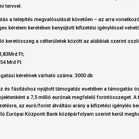
i tervvel.
atás a telepítés megvalósulását követően – az arra vonatko
es kérelem keretében benyújtott kifizetési igényléssel vehet
ló keretösszeg a célterületek között az alábbiak szerint oszl
03,83Mrd Ft;
,54 Mrd Ft.
gatási kérelmek várható száma: 3000 db.
ez és fásításhoz nyújtott támogatás esetében a támogatás 
ojektenként a 7,5 millió eurónak megfelelő forintösszeget. 
izetésre, az euró/forint átváltási arány a kifizetési igénylés 
álló Európai Központi Bank középárfolyam szerint kerül megh