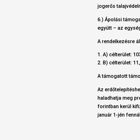
jogerős talajvédelm
6.) Ápolási támog
együtt – az egység
A rendelkezésre ál
A) célterület: 1
B) célterület: 11
A támogatott támo
Az erdőtelepítésh
haladhatja meg pr
forintban kerül kif
január 1-jén fenn