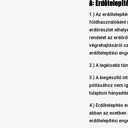
A: Erdőtelepít
1.) Az erdőtelepít
földhasználóként 
erdőrészlet elhely
rendelet az erdőrő
végrehajtásáról sz
erdőtelepítési enge
2.) A legkisebb tá
3.) A kiegészítő i
pótlásához nem ig
tulajdoni hányadda
4.) Erdőtelepítés 
abban az esetben 
erdőtelepítési en