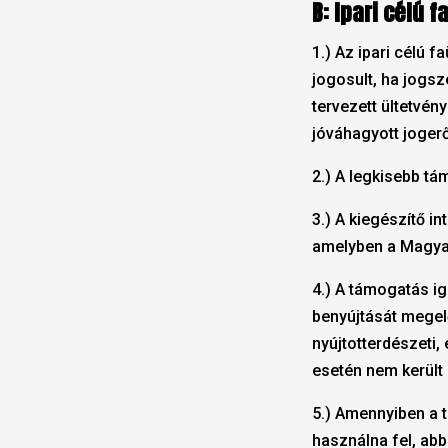
B: Ipari célú 
1.) Az ipari célú 
jogosult, ha jogs
tervezett ültetvény
jóváhagyott jogerő
2.) A legkisebb tá
3.) A kiegészítő 
amelyben a Magyar
4.) A támogatás i
benyújtását megel
nyújtotterdészeti
esetén nem került
5.) Amennyiben a 
használna fel, abb