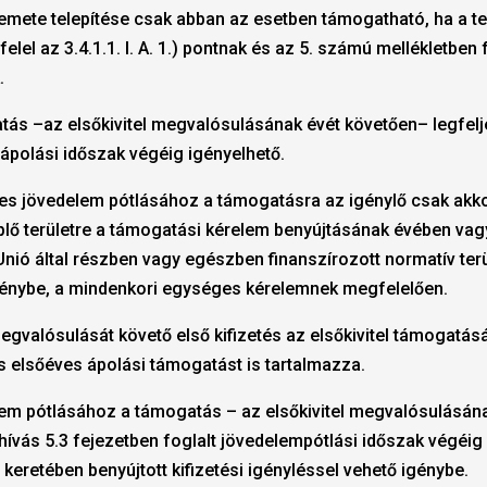
semete telepítése csak abban az esetben támogatható, ha a te
felel az 3.4.1.1. I. A. 1.) pontnak és az 5. számú mellékletben
.
tás –az elsőkivitel megvalósulásának évét követően– legfelj
 ápolási időszak végéig igényelhető.
ges jövedelem pótlásához a támogatásra az igénylő csak akko
lő területre a támogatási kérelem benyújtásának évében vag
nió által részben vagy egészben finanszírozott normatív ter
génybe, a mindenkori egységes kérelemnek megfelelően.
megvalósulását követő első kifizetés az elsőkivitel támogatásán
s elsőéves ápolási támogatást is tartalmazza.
lem pótlásához a támogatás – az elsőkivitel megvalósulásána
lhívás 5.3 fejezetben foglalt jövedelempótlási időszak végéig
eretében benyújtott kifizetési igényléssel vehető igénybe.