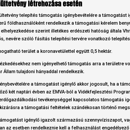
faültetvény létrehozása esetén
faültetvény telepítés támogatás igénybevételére a támogatást 
zerű földhasználóként rendelkezik a támogatási kérelem beny
 elhelyezkedése szerint illetékes erdészeti hatóság általa Vhr
s, nevére szóló fásítás telepítési tervére vonatkozó telepítés
mogatható terület a koronavetülettel együtt 0,5 hektár.
intézkedésekhez nem igényelhető támogatás arra a területre v
 Állam tulajdoni hányaddal rendelkezik.
génybevételére a támogatást igénylő akkor jogosult, ha a tám
őző két naptári évben az EMVA-ból a Vidékfejlesztési Progr
, erdőgazdálkodási tevékenységgel kapcsolatos támogatás ig
 kizárásra a támogatási feltételek szándékosan történő meg
támogatást igénylő igazolt származású szennyvíziszapot, va
an az esetben rendelkeznie kell a felhasználást engedélyező