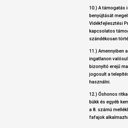
10.) A támogatás 
benyújtását megel
Vidékfejlesztési 
kapcsolatos támog
szándékosan tört
11.) Amennyiben az
ingatlanon valósul
bizonyító erejű m
jogosult a telepíté
használni.
12.) Őshonos ritka
bükk és egyéb kem
a 8. számú mellékl
fafajok alkalmazh