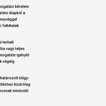
ámogatási kérelem
tési Alapból a
kenységgel
 feltételek
 terhelt
tba vagy teljes
ámogatást igénylő
ak végéig
határozott tölgy-
ítéshez kizárólag
honosnak minősülő