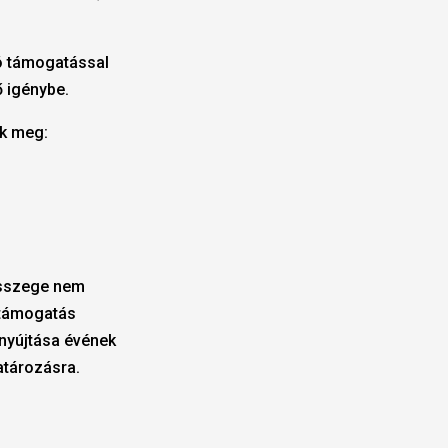
zó támogatással
ő igénybe.
ik meg:
összege nem
A támogatás
benyújtása évének
atározásra.