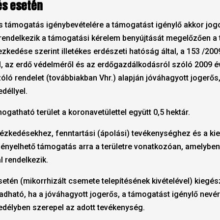
és esetén
és támogatás igénybevételére a támogatást igénylő akkor jog
rendelkezik a támogatási kérelem benyújtását megelőzően a 
ezkedése szerint illetékes erdészeti hatóság által, a 153 /2009
l, az erdő védelméről és az erdőgazdálkodásról szóló 2009 é
óló rendelet (továbbiakban Vhr.) alapján jóváhagyott jogerős
déllyel.
mogatható terület a koronavetülettel együtt 0,5 hektár.
ntézkedésekhez, fenntartási (ápolási) tevékenységhez és a k
ényelhető támogatás arra a területre vonatkozóan, amelybe
l rendelkezik.
esetén (mikorrhizált csemete telepítésének kivételével) kiegé
adható, ha a jóváhagyott jogerős, a támogatást igénylő nevé
gedélyben szerepel az adott tevékenység.