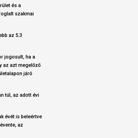
rület és a
 foglalt szakmai
ebb az 5.3
r jogosult, ha a
y az azt megelőző
ületalapon járó
 túl, az adott évi
k évét is beleértve
 évente, az