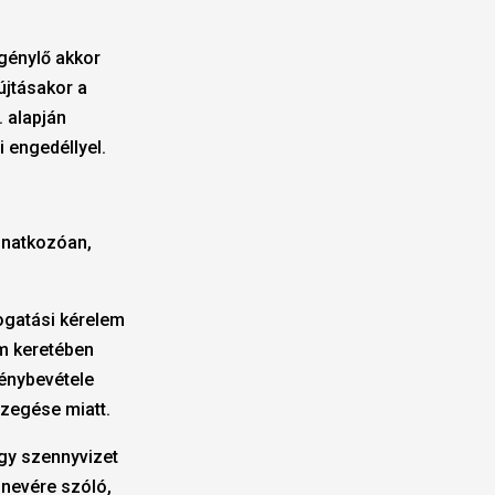
igénylő akkor
újtásakor a
. alapján
i engedéllyel.
onatkozóan,
ogatási kérelem
am keretében
énybevétele
szegése miatt.
gy szennyvizet
 nevére szóló,