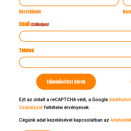
Vezetéknév
Ker
Email
(Szükséges)
Telefon
Kapcsolatfelvétel
Előminősítést kérek
célja
Ezt az oldalt a reCAPTCHA védi, a Google
Adatbizto
Szabályzat
feltételei érvényesek.
Cégünk adat kezelésével kapcsolatban az
Adatvédel