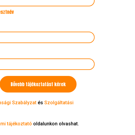
esztnév
Bővebb tájékoztatást kérek
nsági Szabályzat
és
Szolgáltatási
mi tájékoztató
oldalunkon olvashat.