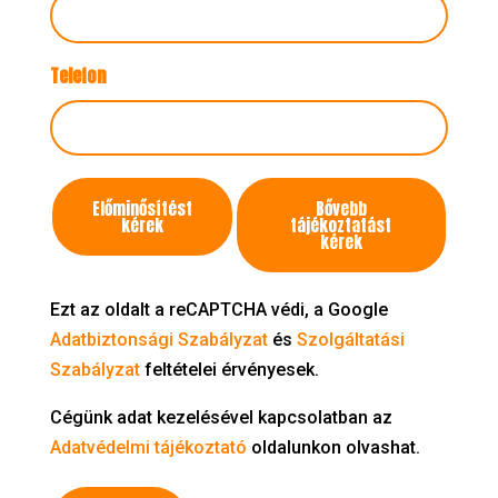
Telefon
Kapcsolatfelvétel
Előminősítést
Bővebb
célja
kérek
tájékoztatást
kérek
Ezt az oldalt a reCAPTCHA védi, a Google
Adatbiztonsági Szabályzat
és
Szolgáltatási
Szabályzat
feltételei érvényesek.
Cégünk adat kezelésével kapcsolatban az
Adatvédelmi tájékoztató
oldalunkon olvashat.