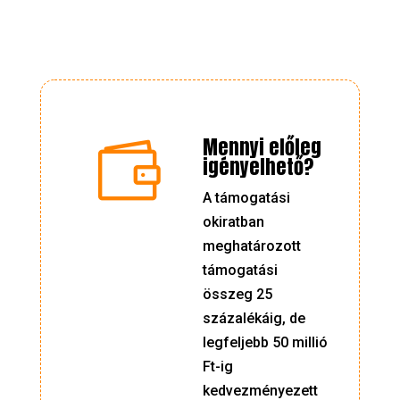
Mennyi előleg

igényelhető?
A támogatási
okiratban
meghatározott
támogatási
összeg 25
százalékáig, de
legfeljebb 50 millió
Ft-ig
kedvezményezett