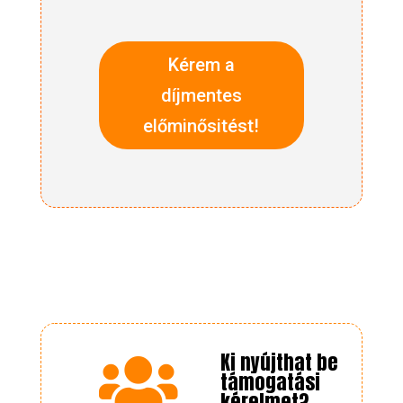
Kérem a
díjmentes
előminősitést!
Ki nyújthat be

támogatási
kérelmet?