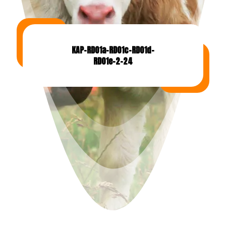
KAP-RD01a-RD01c-RD01d-
RD01e-2-24