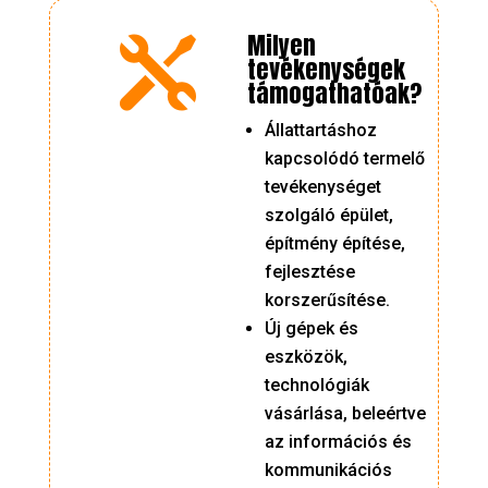
Milyen

tevékenységek
támogathatóak?
Állattartáshoz
kapcsolódó termelő
tevékenységet
szolgáló épület,
építmény építése,
fejlesztése
korszerűsítése.
Új gépek és
eszközök,
technológiák
vásárlása, beleértve
az információs és
kommunikációs