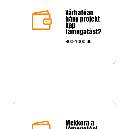
Várhatóan

hány projekt
kap
támogatást?
800-1000 db.
Mekkora a