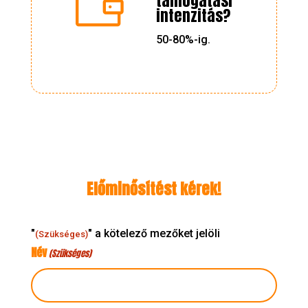

támogatási
intenzitás?
50-80%-ig.
Előminősítést kérek!
"
" a kötelező mezőket jelöli
(Szükséges)
Név
(Szükséges)