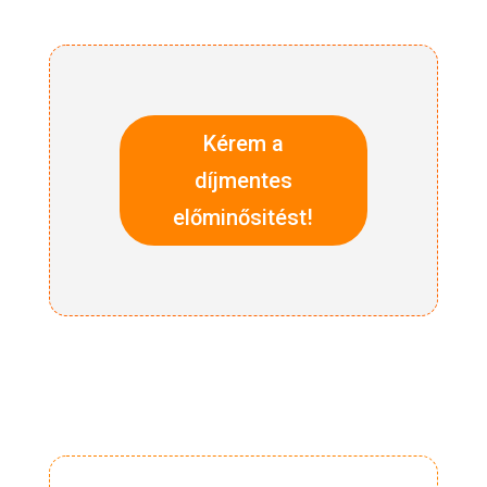
Kérem a
díjmentes
előminősitést!