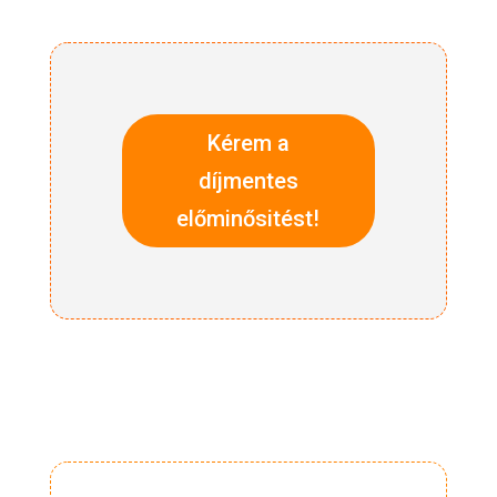
Kérem a
díjmentes
előminősitést!