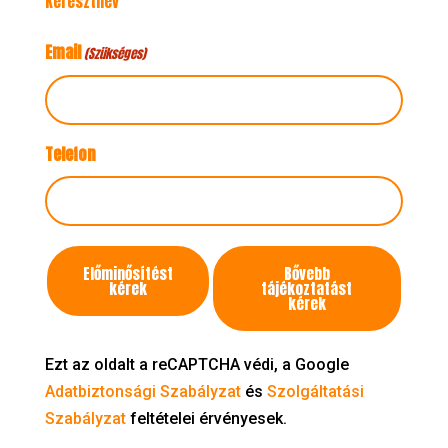
Keresztnév
Email
(Szükséges)
Telefon
Kapcsolatfelvétel
Előminősítést
Bővebb
célja
kérek
tájékoztatást
kérek
Ezt az oldalt a reCAPTCHA védi, a Google
Adatbiztonsági Szabályzat
és
Szolgáltatási
Szabályzat
feltételei érvényesek.