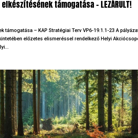
ák elkészítésének támogatása – LEZÁRULT!
nek támogatása – KAP Stratégiai Terv VP6-19.1.1-23 A pályáza
tekintetében előzetes elismeréssel rendelkező Helyi Akciócsop
i...