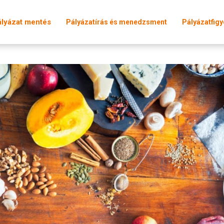
ályázat mentés
Pályázatírás és menedzsment
Pályázatfigy