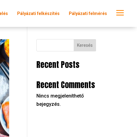
a
elés
Pályázati felkészítés
Pályázati felmérés
Keresés
Recent Posts
Recent Comments
Nincs megjeleníthető
bejegyzés.