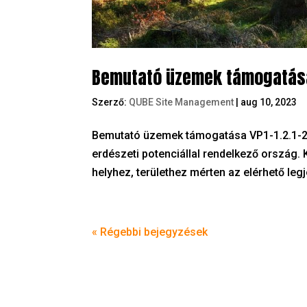
Bemutató üzemek támogatása
Szerző:
QUBE Site Management
|
aug 10, 2023
Bemutató üzemek támogatása VP1-1.2.1-23 
erdészeti potenciállal rendelkező ország.
helyhez, területhez mérten az elérhető leg
« Régebbi bejegyzések