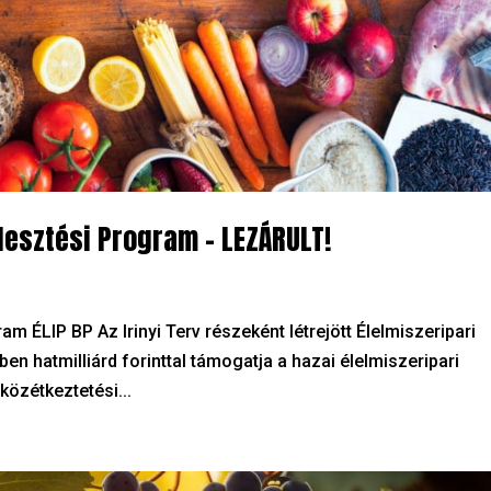
jlesztési Program – LEZÁRULT!
am ÉLIP BP Az Irinyi Terv részeként létrejött Élelmiszeripari
n hatmilliárd forinttal támogatja a hazai élelmiszeripari
közétkeztetési...