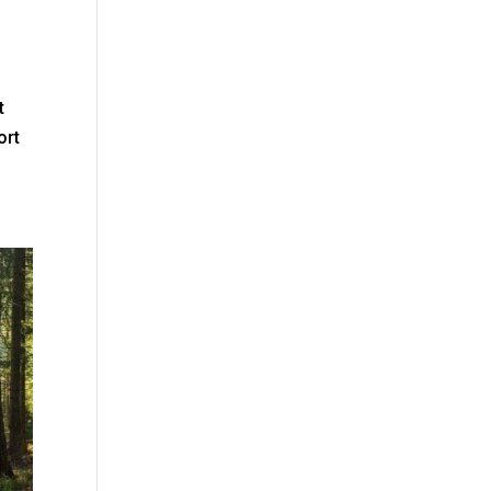
t
ort